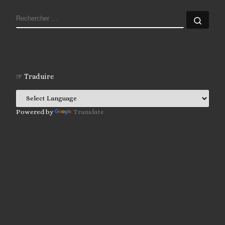
RECHERCHER
Rech
☞ Traduire
Powered by
Translate