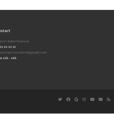
ntact
cher …
 port Saint Sauveur
51 54 33 19
ntactpictureshot@gmail.com
m 13h - 18h