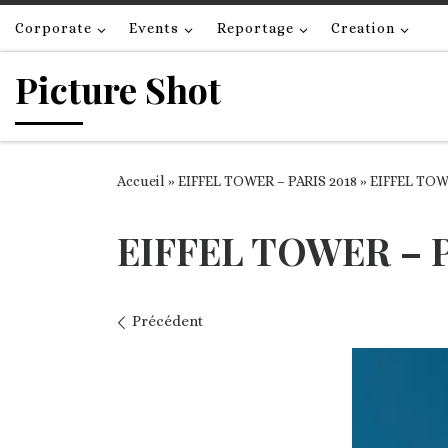
Passer au contenu
Corporate
Events
Reportage
Creation
Picture Shot
Accueil
»
EIFFEL TOWER – PARIS 2018
»
EIFFEL TOWE
EIFFEL TOWER – PA
Navigation des images
Précédent