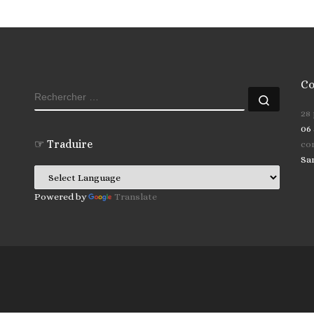
Co
RECHERCHER
Recher
28
06 
☞ Traduire
co
Sa
Powered by
Translate