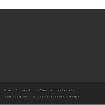
© 2026
Picture Shot
– Tous droits réservés
Propulsé par
WP
– Réalisé avec the
Thème Customizr