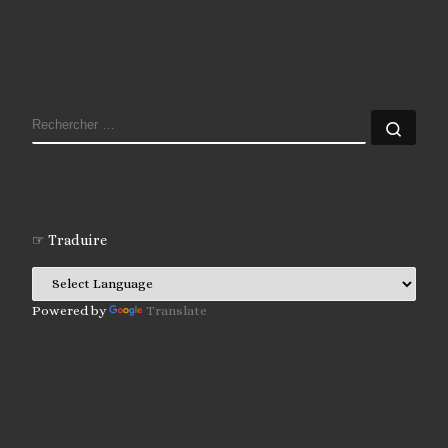
RECHERCHER
Rech
☞ Traduire
Powered by
Translate