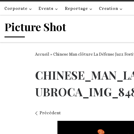
Passer au contenu
Corporate
Events
Reportage
Creation
Picture Shot
Accueil
»
Chinese Man clôture La Défense Jazz Festi
CHINESE_MAN_LA
UBROCA_IMG_84
Navigation des images
Précédent