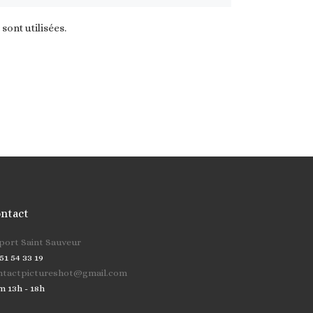
ont utilisées
.
ntact
cher …
 port Saint Sauveur
51 54 33 19
ntactpictureshot@gmail.com
m 13h - 18h