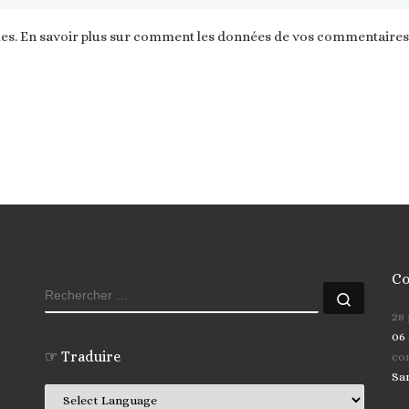
les.
En savoir plus sur comment les données de vos commentaires s
Co
RECHERCHER
Recher
28
06 
☞ Traduire
co
Sa