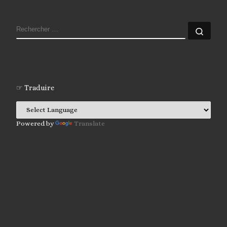
RECHERCHER
Rech
☞ Traduire
Powered by
Translate