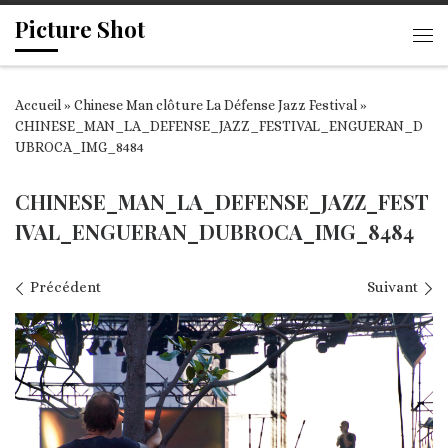
Picture Shot
Passer au contenu
Me
Accueil
»
Chinese Man clôture La Défense Jazz Festival
»
CHINESE_MAN_LA_DEFENSE_JAZZ_FESTIVAL_ENGUERAN_D
UBROCA_IMG_8484
CHINESE_MAN_LA_DEFENSE_JAZZ_FEST
IVAL_ENGUERAN_DUBROCA_IMG_8484
Navigation des images
Précédent
Suivant