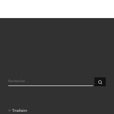
RECHERCHER
Rech
☞ Traduire