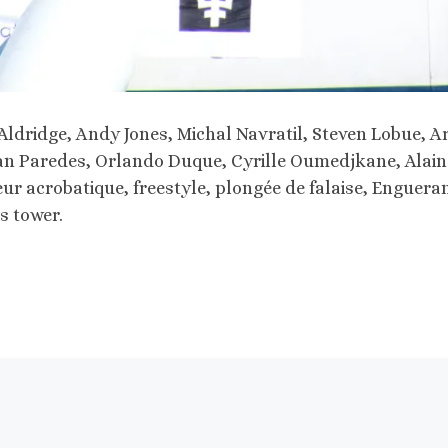
e Aldridge, Andy Jones, Michal Navratil, Steven Lobue, A
han Paredes, Orlando Duque, Cyrille Oumedjkane, Alain
ur acrobatique, freestyle, plongée de falaise, Enguera
s tower.