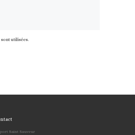
ont utilisées
.
ntact
cher …
 port Saint Sauveur