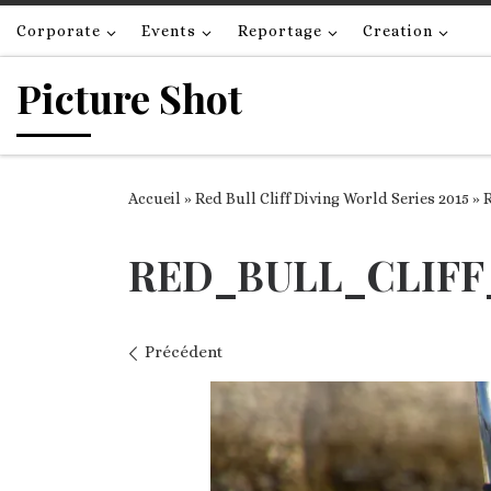
Passer au contenu
Corporate
Events
Reportage
Creation
Picture Shot
Accueil
»
Red Bull Cliff Diving World Series 2015
»
RED_BULL_CLIFF
Navigation des images
Précédent