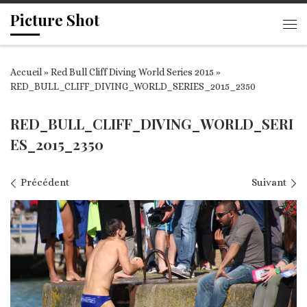
Picture Shot
Passer au contenu
Me
Accueil
»
Red Bull Cliff Diving World Series 2015
»
RED_BULL_CLIFF_DIVING_WORLD_SERIES_2015_2350
RED_BULL_CLIFF_DIVING_WORLD_SERI
ES_2015_2350
Navigation des images
Précédent
Suivant