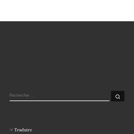
RECHERCHER
Rech
☞ Traduire