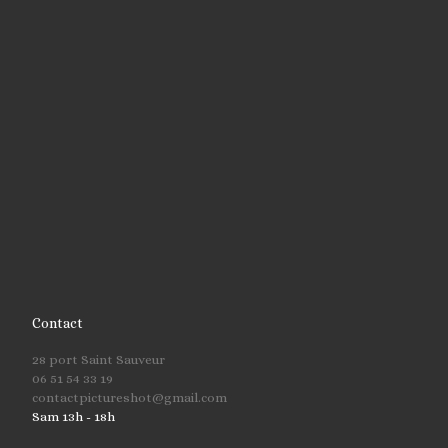
Contact
28 port Saint Sauveur
06 51 54 33 19
contactpictureshot@gmail.com
Sam 13h - 18h