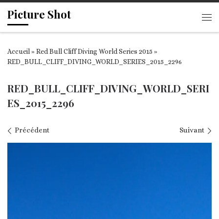
Picture Shot
Passer au contenu
Me
Accueil
»
Red Bull Cliff Diving World Series 2015
»
RED_BULL_CLIFF_DIVING_WORLD_SERIES_2015_2296
RED_BULL_CLIFF_DIVING_WORLD_SERI
ES_2015_2296
Navigation des images
Précédent
Suivant