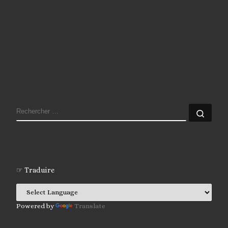
RECHERCHER
Rech
☞ Traduire
Powered by
Translate