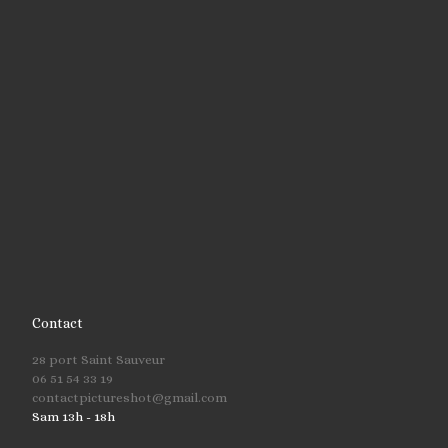
Contact
28 port Saint Sauveur
06 51 54 33 19
contactpictureshot@gmail.com
Sam 13h - 18h