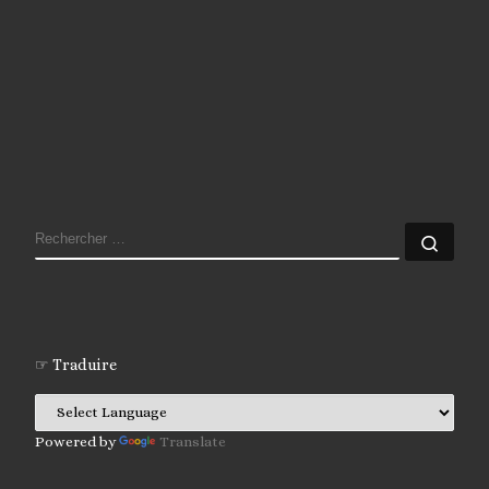
RECHERCHER
Rech
☞ Traduire
Powered by
Translate