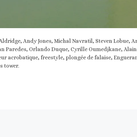
e Aldridge, Andy Jones, Michal Navratil, Steven Lobue, A
han Paredes, Orlando Duque, Cyrille Oumedjkane, Alain
ur acrobatique, freestyle, plongée de falaise, Enguera
s tower.