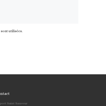
ont utilisées
.
ntact
cher …
 port Saint Sauveur