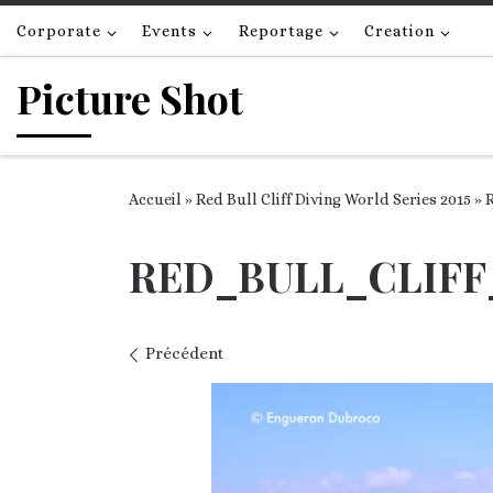
Passer au contenu
Corporate
Events
Reportage
Creation
Picture Shot
Accueil
»
Red Bull Cliff Diving World Series 2015
»
RED_BULL_CLIFF
Navigation des images
Précédent