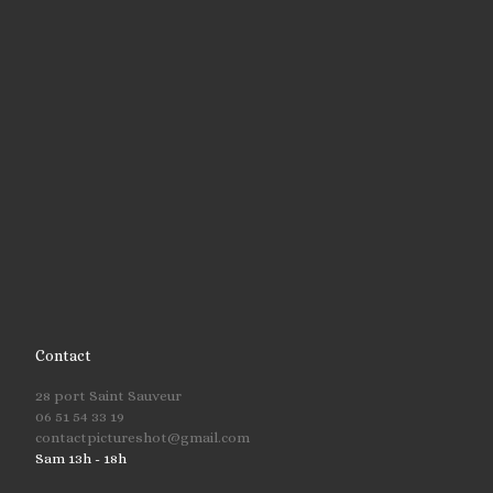
Contact
28 port Saint Sauveur
06 51 54 33 19
contactpictureshot@gmail.com
Sam 13h - 18h