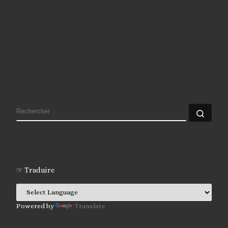
RECHERCHER
Rech
☞ Traduire
Powered by
Translate