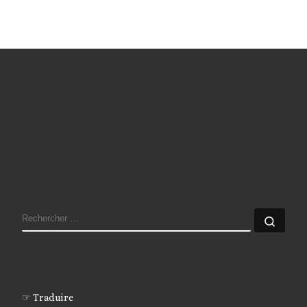
RECHERCHER
Rech
☞ Traduire