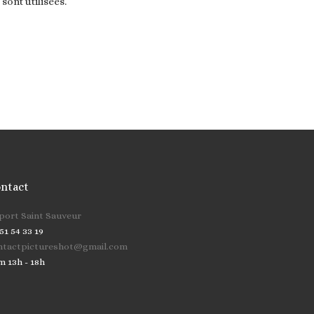
ont utilisées
.
ntact
cher …
 port Saint Sauveur
51 54 33 19
ntactpictureshot@gmail.com
m 13h - 18h