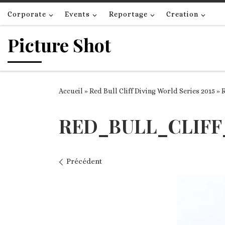
Passer au contenu
Corporate
Events
Reportage
Creation
Picture Shot
Accueil
»
Red Bull Cliff Diving World Series 2015
»
RED_BULL_CLIFF
Navigation des images
Précédent