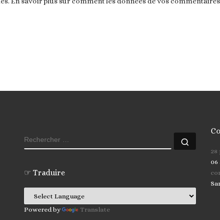
les.
En savoir plus sur comment les données de vos commentaires s
Co
RECHERCHER
Recher
28
06 
☞ Traduire
co
Sa
Powered by
Translate