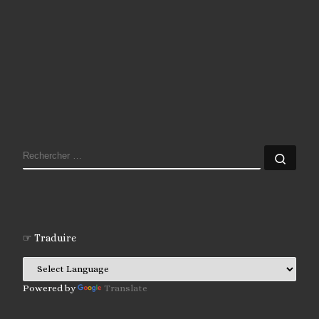
RECHERCHER
Rech
☞ Traduire
Powered by
Translate