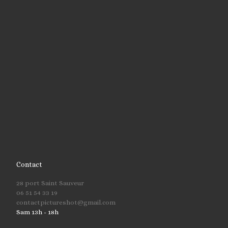
Contact
28 port Saint Sauveur
06 51 54 33 19
contactpictureshot@gmail.com
Sam 13h - 18h