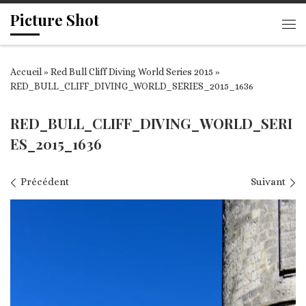
Picture Shot
Passer au contenu
Me
Accueil
»
Red Bull Cliff Diving World Series 2015
»
RED_BULL_CLIFF_DIVING_WORLD_SERIES_2015_1636
RED_BULL_CLIFF_DIVING_WORLD_SERI
ES_2015_1636
Navigation des images
Précédent
Suivant