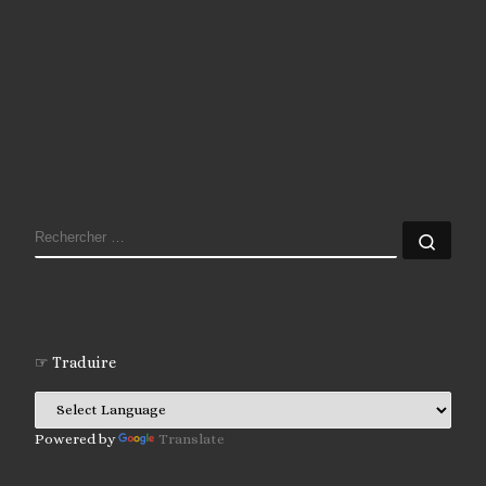
RECHERCHER
Rech
☞ Traduire
Powered by
Translate