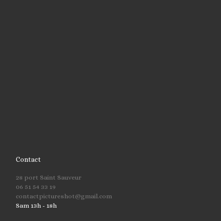
Contact
28 port Saint Sauveur
06 51 54 33 19
contactpictureshot@gmail.com
Sam 13h - 18h