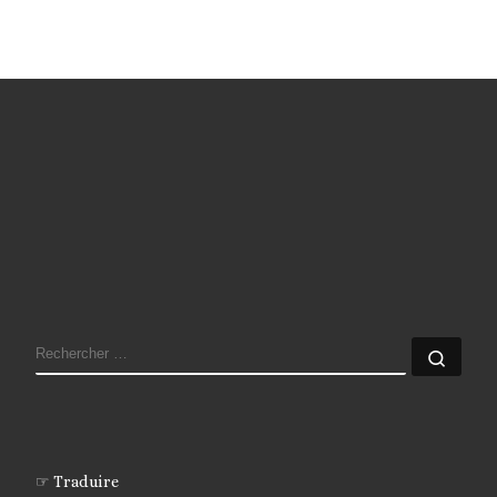
RECHERCHER
Rech
☞ Traduire