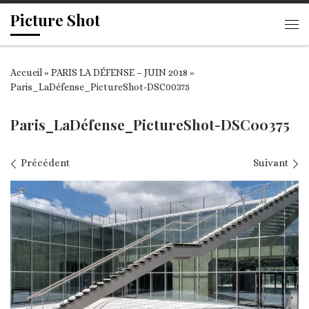
Picture Shot
Passer au contenu
Me
Accueil
»
PARIS LA DÉFENSE – JUIN 2018
»
Paris_LaDéfense_PictureShot-DSC00375
Paris_LaDéfense_PictureShot-DSC00375
Navigation des images
Précédent
Suivant