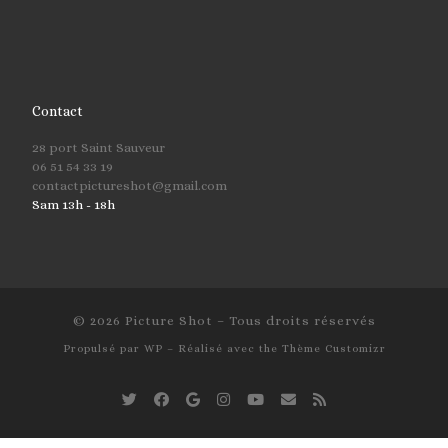
Contact
28 port Saint Sauveur
06 51 54 33 19
contactpictureshot@gmail.com
Sam 13h - 18h
© 2026
Picture Shot
– Tous droits réservés
Propulsé par
WP
– Réalisé avec the
Thème Customizr