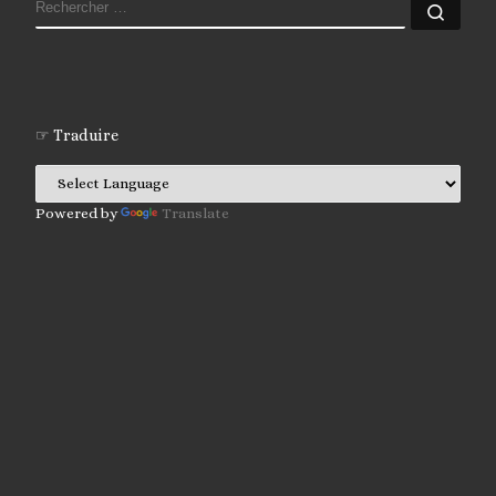
RECHERCHER
Rech
☞ Traduire
Powered by
Translate