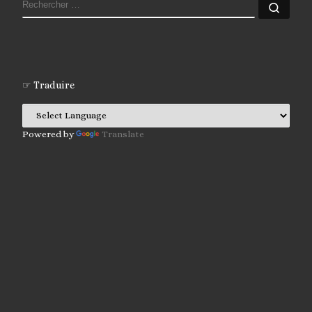
RECHERCHER
Rech
☞ Traduire
Powered by
Translate