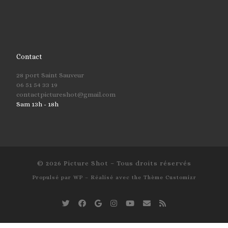
Contact
28 port Saint Sauveur
06 51 54 33 19
contactpictureshot@gmail.com
Sam 13h - 18h
© 2026
Picture Shot
– Tous droits réservés
Propulsé par
WP
– Réalisé avec the
Thème Customizr