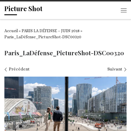
Picture Shot
Passer au contenu
Me
Accueil
»
PARIS LA DÉFENSE – JUIN 2018
»
Paris_LaDéfense_PictureShot-DSC00320
Paris_LaDéfense_PictureShot-DSC00320
Navigation des images
Précédent
Suivant