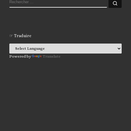
RECHERCHER
Rech
☞ Traduire
Powered by
Translate