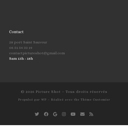
Contact
28 port Saint Sauveur
06 51 54 33 19
contactpictureshot@gmail.com
Sam 13h - 18h
© 2026
Picture Shot
– Tous droits réservés
Propulsé par
WP
– Réalisé avec the
Thème Customizr