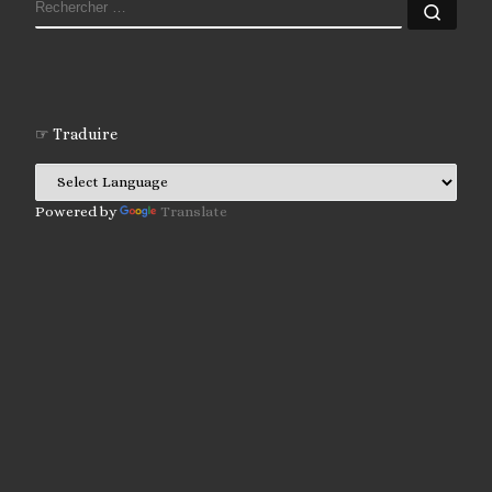
RECHERCHER
Rech
☞ Traduire
Powered by
Translate