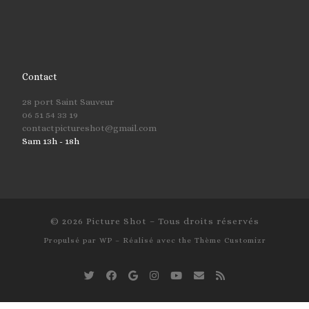
Contact
28 port Saint Sauveur
06 51 54 33 19
contactpictureshot@gmail.com
Sam 13h - 18h
© 2026
Picture Shot
– Tous droits réservés
Propulsé par
WP
– Réalisé avec the
Thème Customizr