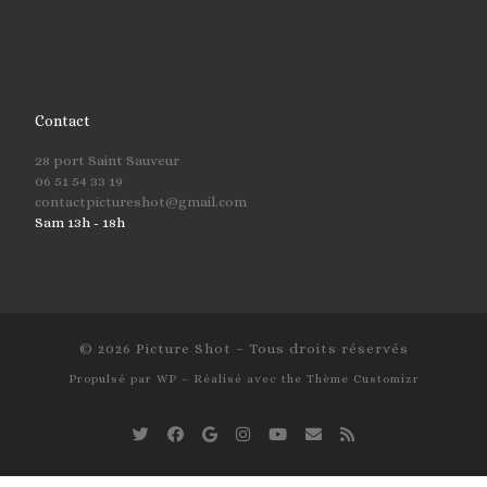
Contact
28 port Saint Sauveur
06 51 54 33 19
contactpictureshot@gmail.com
Sam 13h - 18h
© 2026
Picture Shot
– Tous droits réservés
Propulsé par
WP
– Réalisé avec the
Thème Customizr