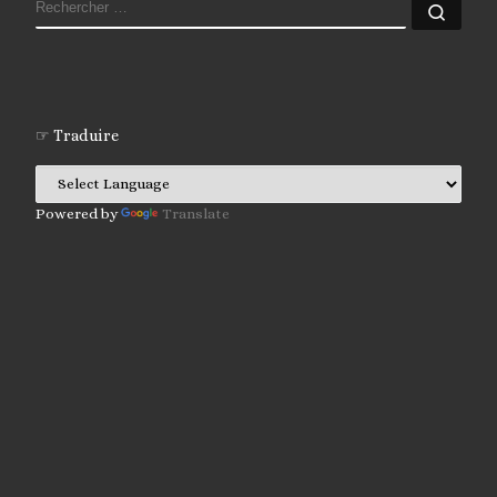
RECHERCHER
Rech
☞ Traduire
Powered by
Translate