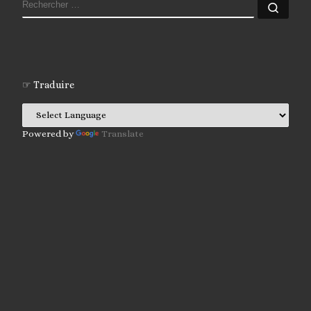
RECHERCHER
Rech
☞ Traduire
Powered by
Translate