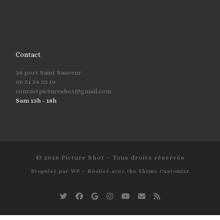
Contact
28 port Saint Sauveur
06 51 54 33 19
contactpictureshot@gmail.com
Sam 13h - 18h
© 2026
Picture Shot
– Tous droits réservés
Propulsé par
WP
– Réalisé avec the
Thème Customizr