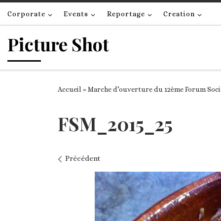
Passer au contenu
Corporate
Events
Reportage
Creation
Picture Shot
Accueil
»
Marche d’ouverture du 12ème Forum Social
FSM_2015_25
Navigation des images
Précédent