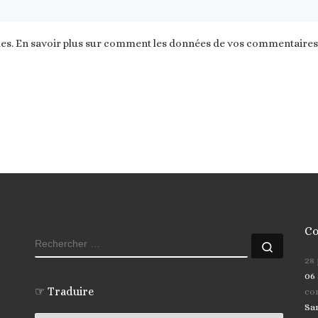
les.
En savoir plus sur comment les données de vos commentaires s
Co
RECHERCHER
Recher
28
06 
☞ Traduire
co
Sa