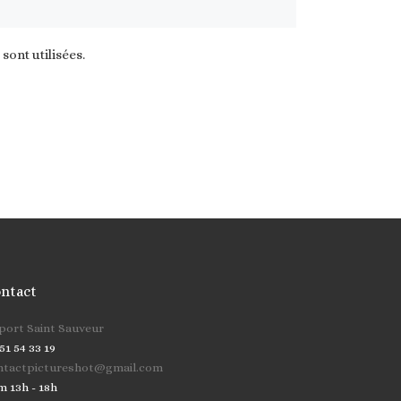
ont utilisées
.
ntact
cher …
 port Saint Sauveur
51 54 33 19
ntactpictureshot@gmail.com
m 13h - 18h