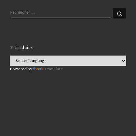
RECHERCHER
Rech
☞ Traduire
Powered by
Translate