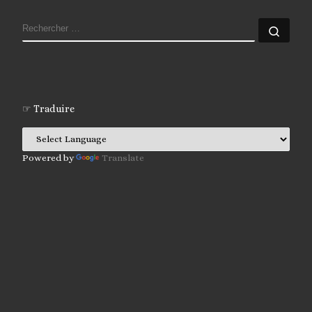
RECHERCHER
Rech
☞ Traduire
Powered by
Translate