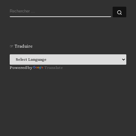
RECHERCHER
Rech
☞ Traduire
Powered by
Translate