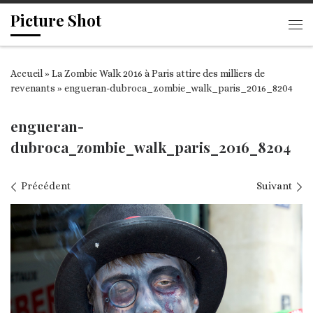
Picture Shot
Passer au contenu
Me
Accueil
»
La Zombie Walk 2016 à Paris attire des milliers de
revenants
»
engueran-dubroca_zombie_walk_paris_2016_8204
engueran-
dubroca_zombie_walk_paris_2016_8204
Navigation des images
Précédent
Suivant