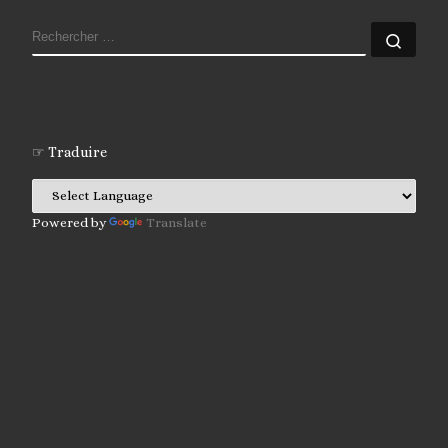
RECHERCHER
Rech
☞ Traduire
Powered by
Translate