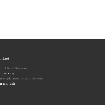
ntact
cher …
 port Saint Sauveur
51 54 33 19
ntactpictureshot@gmail.com
m 13h - 18h