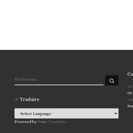
Co
RECHERCHER
Recher
28
06 
☞ Traduire
co
Sa
Powered by
Translate