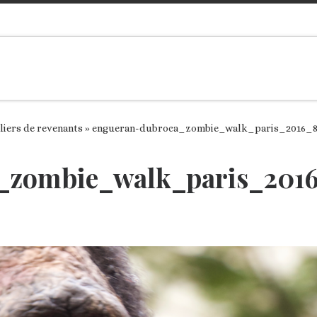
lliers de revenants
»
engueran-dubroca_zombie_walk_paris_2016_8
_zombie_walk_paris_201