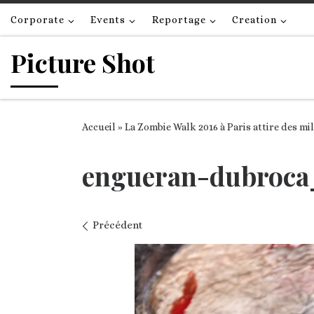
Passer au contenu
Corporate
Events
Reportage
Creation
Picture Shot
Accueil
»
La Zombie Walk 2016 à Paris attire des mi
engueran-dubroca
Navigation des images
Précédent