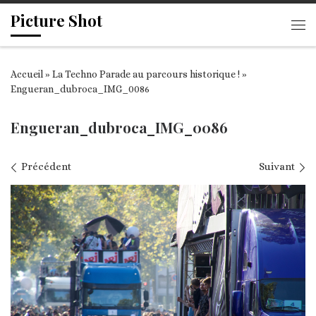
Picture Shot
Passer au contenu
Me
Accueil
»
La Techno Parade au parcours historique !
»
Engueran_dubroca_IMG_0086
Engueran_dubroca_IMG_0086
Navigation des images
Précédent
Suivant