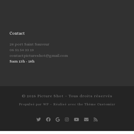
Contact
28 port Saint Sauveur
06 51 54 33 19
contactpictureshot@gmail.com
Sam 13h - 18h
© 2026
Picture Shot
– Tous droits réservés
Propulsé par
WP
– Réalisé avec the
Thème Customizr