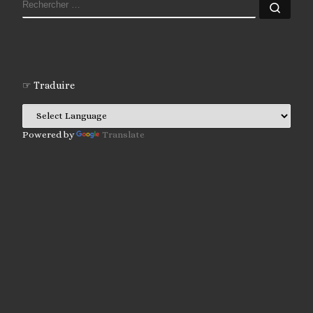
RECHERCHER
Rech
☞ Traduire
Powered by
Translate