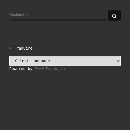
RECHERCHER
Rech
☞ Traduire
Powered by
Translate