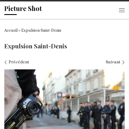
Picture Shot
Passer au contenu
Me
Accueil
»
Expulsion Saint-Denis
Expulsion Saint-Denis
Navigation des images
Précédent
Suivant