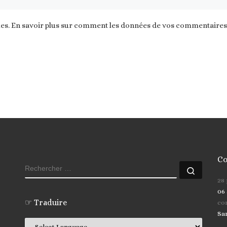
les.
En savoir plus sur comment les données de vos commentaires s
Co
RECHERCHER
Recher
28
06 
☞ Traduire
co
Sa