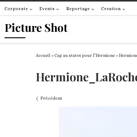
Passer au contenu
Corporate
Events
Reportage
Creation
Picture Shot
Accueil
»
Cap au states pour l’Hermione
»
Hermion
Hermione_LaRoche
Navigation des images
Précédent