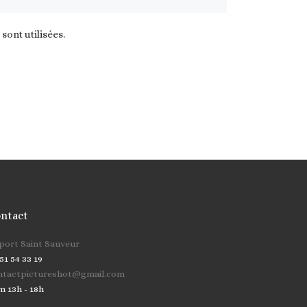
ont utilisées
.
ntact
cher …
 port Saint Sauveur
51 54 33 19
ntactpictureshot@gmail.com
m 13h - 18h