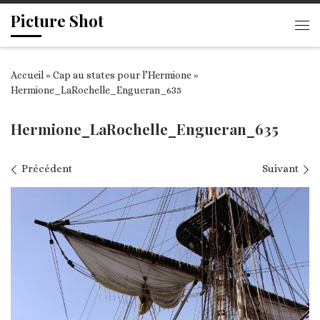
Picture Shot
Passer au contenu
Me
Accueil
»
Cap au states pour l’Hermione
»
Hermione_LaRochelle_Engueran_635
Hermione_LaRochelle_Engueran_635
Navigation des images
Précédent
Suivant