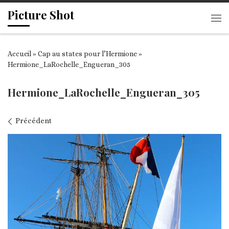
Picture Shot
Passer au contenu
Me
Accueil
»
Cap au states pour l’Hermione
»
Hermione_LaRochelle_Engueran_305
Hermione_LaRochelle_Engueran_305
Navigation des images
Précédent