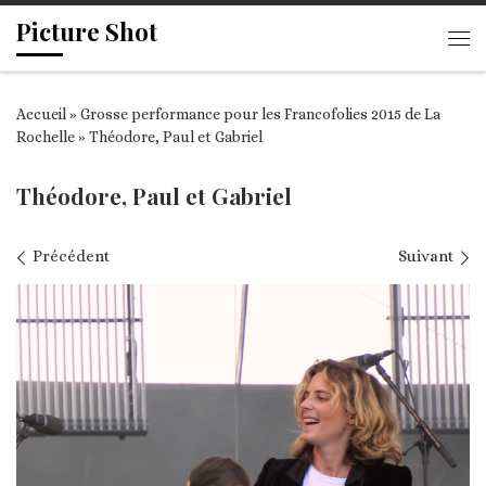
Picture Shot
Passer au contenu
Me
Accueil
»
Grosse performance pour les Francofolies 2015 de La
Rochelle
»
Théodore, Paul et Gabriel
Théodore, Paul et Gabriel
Navigation des images
Précédent
Suivant