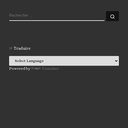
RECHERCHER
Rech
☞ Traduire
Powered by
Translate