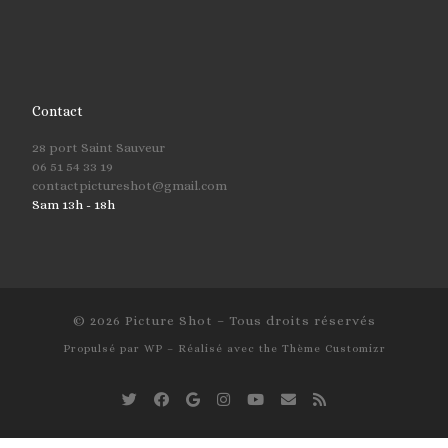
Contact
28 port Saint Sauveur
06 51 54 33 19
contactpictureshot@gmail.com
Sam 13h - 18h
© 2026
Picture Shot
– Tous droits réservés
Propulsé par
WP
– Réalisé avec the
Thème Customizr