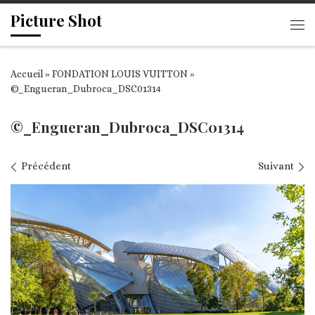
Picture Shot
Passer au contenu
Me
Accueil
»
FONDATION LOUIS VUITTON
»
©_Engueran_Dubroca_DSC01314
©_Engueran_Dubroca_DSC01314
Navigation des images
Précédent
Suivant