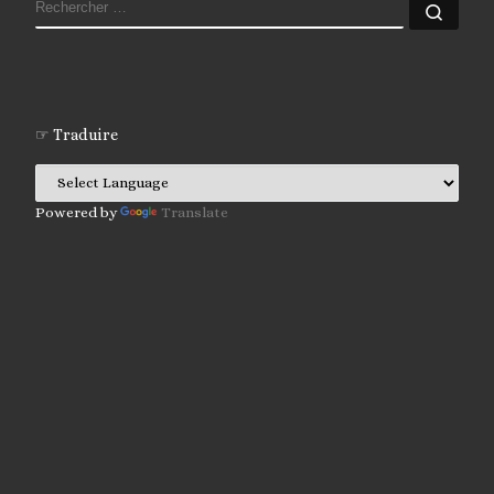
RECHERCHER
Rech
☞ Traduire
Powered by
Translate