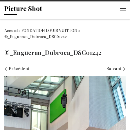
Picture Shot
Passer au contenu
Me
Accueil
»
FONDATION LOUIS VUITTON
»
©_Engueran_Dubroca_DSC01242
©_Engueran_Dubroca_DSC01242
Navigation des images
Précédent
Suivant