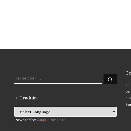
Co
RECHERCHER
Recher
28
06 
☞ Traduire
co
Sa
Powered by
Translate