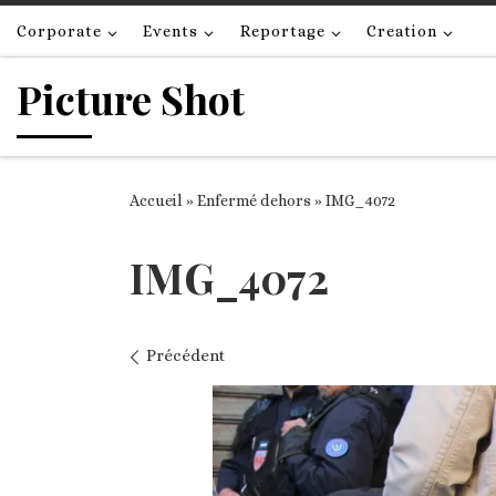
Passer au contenu
Corporate
Events
Reportage
Creation
Picture Shot
Accueil
»
Enfermé dehors
»
IMG_4072
IMG_4072
Navigation des images
Précédent