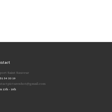
ntact
cher …
 port Saint Sauveur
51 54 33 19
ntactpictureshot@gmail.com
m 13h - 18h