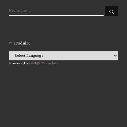
RECHERCHER
Rech
☞ Traduire
Powered by
Translate