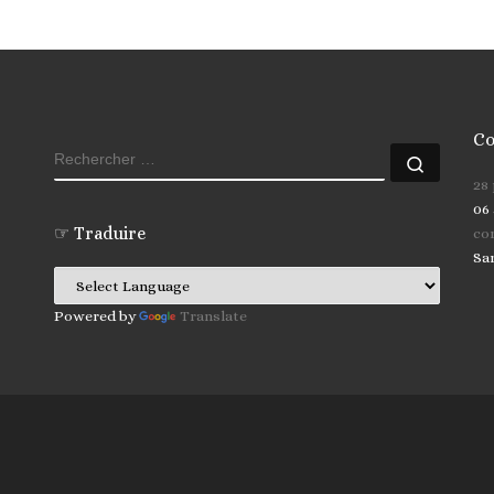
Co
RECHERCHER
Recher
28
06 
☞ Traduire
co
Sa
Powered by
Translate