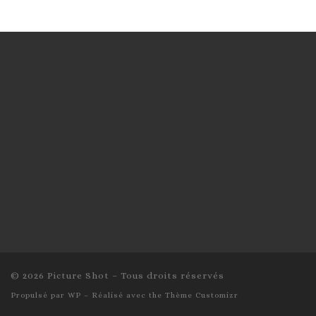
© 2026
Picture Shot
– Tous droits réservés
Propulsé par
WP
– Réalisé avec the
Thème Customizr