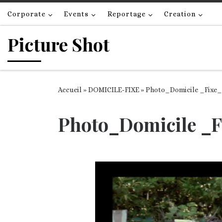
Passer au contenu
Corporate
Events
Reportage
Creation
Picture Shot
Accueil
»
DOMICILE-FIXE
»
Photo_Domicile _Fix
Photo_Domicile _
Navigation des images