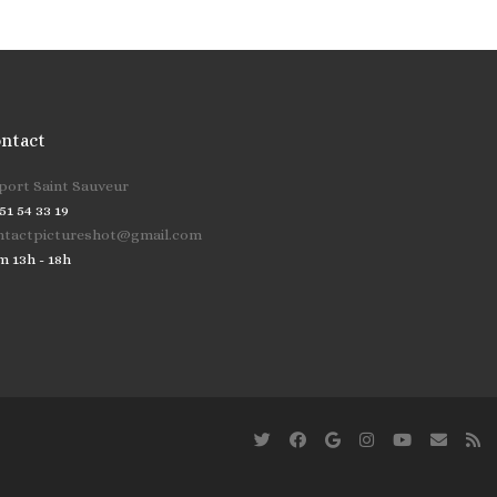
ntact
cher …
 port Saint Sauveur
51 54 33 19
ntactpictureshot@gmail.com
m 13h - 18h