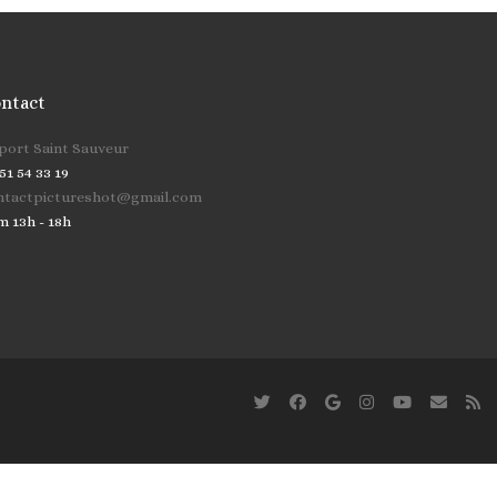
ntact
cher …
 port Saint Sauveur
51 54 33 19
ntactpictureshot@gmail.com
m 13h - 18h