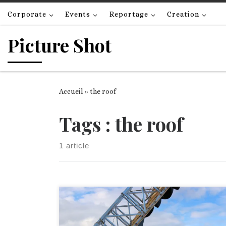
Passer au contenu
Corporate
Events
Reportage
Creation
Picture Shot
Accueil
»
the roof
Tags : the roof
1 article