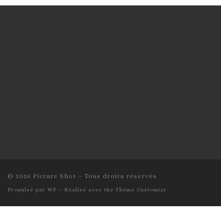
© 2026
Picture Shot
– Tous droits réservés
Propulsé par
WP
– Réalisé avec the
Thème Customizr