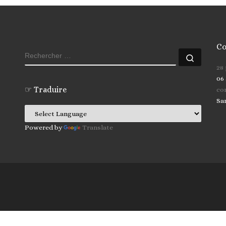
Co
RECHERCHER
Recher
28
06 
☞ Traduire
co
Sa
Powered by
Translate