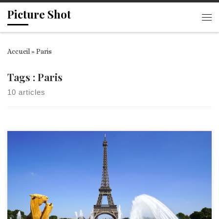
Picture Shot
Passer au contenu
Me
Accueil
»
Paris
Tags : Paris
10 articles
EIFFEL TOWER – PARIS 2018 / PICTURE SHOT Clip Tour […]