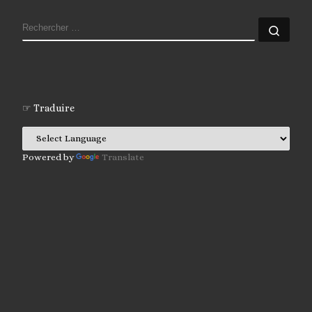
RECHERCHER
Rech
☞ Traduire
Powered by
Translate