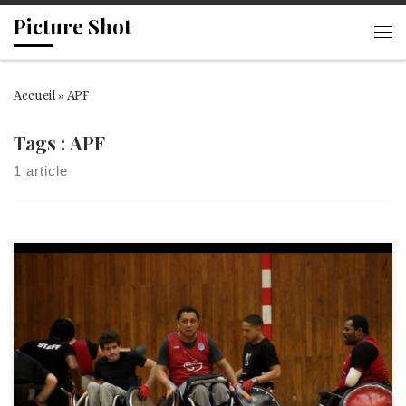
Picture Shot
Passer au contenu
Me
Accueil
»
APF
Tags : APF
1 article