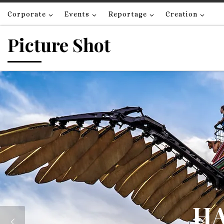
Passer au contenu
Corporate
Events
Reportage
Creation
Picture Shot
HA