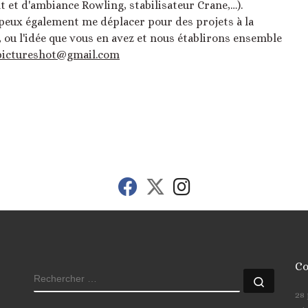
 et d'ambiance Rowling, stabilisateur Crane,…).
 peux également me déplacer pour des projets à la
, ou l'idée que vous en avez et nous établirons ensemble
pictureshot@gmail.com
fab fa-facebook
fab fa-x-twitter
fab fa-instagram
Co
RECHERCHER
Recher
28