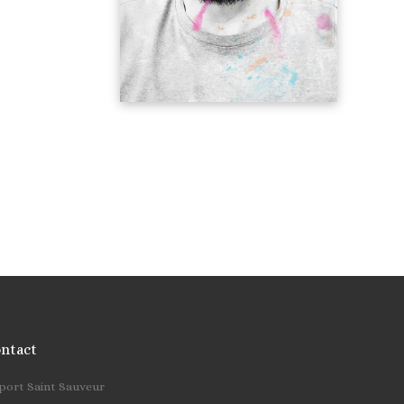
ntact
cher …
 port Saint Sauveur